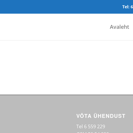
Tel:
6
Avaleht
VÕTA ÜHENDUST
Tel
6 559 229