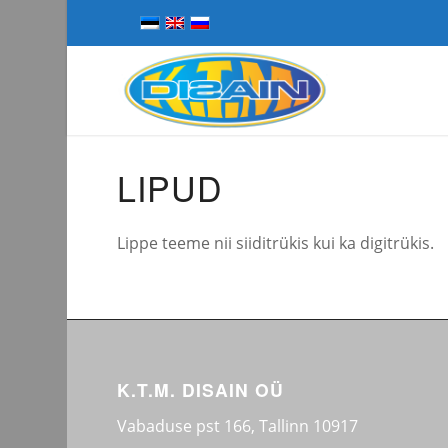
LIPUD
Lippe teeme nii siiditrükis kui ka digitrükis.
K.T.M. DISAIN OÜ
Vabaduse pst 166, Tallinn 10917