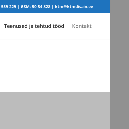
 559 229
| GSM:
50 54 828
|
ktm@ktmdisain.ee
Teenused ja tehtud tööd
Kontakt