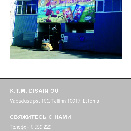
K.T.M. DISAIN OÜ
Vabaduse pst 166, Tallinn 10917, Estonia
СВЯЖИТЕСЬ С НАМИ
Телефон
6 559 229