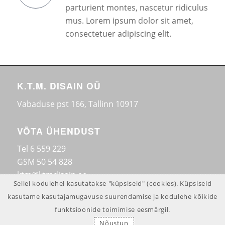
parturient montes, nascetur ridiculus
mus. Lorem ipsum dolor sit amet,
consectetuer adipiscing elit.
K.T.M. DISAIN OÜ
Vabaduse pst 166, Tallinn 10917
VÕTA ÜHENDUST
Tel
6 559 229
GSM
50 54 828
ktm@ktmdisain.ee
Sellel kodulehel kasutatakse "küpsiseid" (cookies). Küpsiseid
kasutame kasutajamugavuse suurendamise ja kodulehe kõikide
funktsioonide toimimise eesmärgil.
© 2021 K.T.M. Disain OÜ
Nõustun