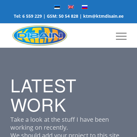
Tel:
6 559 229
| GSM:
50 54 828
|
ktm@ktmdisain.ee
LATEST
WORK
Take a look at the stuff I have been
working on recently.
We should add your project to this site